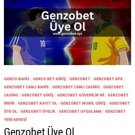
GENZO BAHIS
/
GENZO BET GIRIŞ
/
GENZOBET
/
GENZOBET APK
/
GENZOBET CANLI BAHIS
/
GENZOBET CANLI CASINO
/
GENZOBET
CASINO
/
GENZOBET GIRIŞ
/
GENZOBET GÜVENILIR MI
/
GENZOBET
INDIR
/
GENZOBET KAYIT OL
/
GENZOBET MOBIL GIRIŞ
/
GENZOBET
ÜYE OL
/
GENZOBET ÜYELIK
/
GENZOBET UYGULAMA
/
GENZOBET
YENI ADRESI
Genzobet Üye Ol