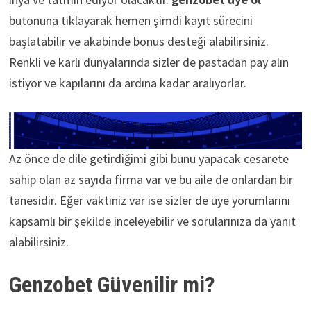
butonuna tıklayarak hemen şimdi kayıt sürecini
başlatabilir ve akabinde bonus desteği alabilirsiniz.
Renkli ve karlı dünyalarında sizler de pastadan pay alın
istiyor ve kapılarını da ardına kadar aralıyorlar.
Az önce de dile getirdiğimi gibi bunu yapacak cesarete
sahip olan az sayıda firma var ve bu aile de onlardan bir
tanesidir. Eğer vaktiniz var ise sizler de üye yorumlarını
kapsamlı bir şekilde inceleyebilir ve sorularınıza da yanıt
alabilirsiniz.
Genzobet Güvenilir mi?