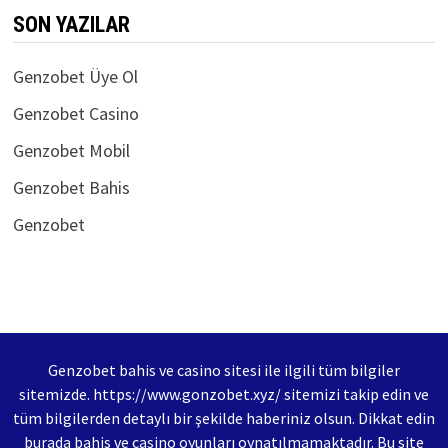
SON YAZILAR
Genzobet Üye Ol
Genzobet Casino
Genzobet Mobil
Genzobet Bahis
Genzobet
Genzobet bahis ve casino sitesi ile ilgili tüm bilgiler
sitemizde. https://www.gonzobet.xyz/ sitemizi takip edin ve
tüm bilgilerden detaylı bir şekilde haberiniz olsun. Dikkat edin
burada bahis ve casino oyunları oynatılmamaktadır. Bu site