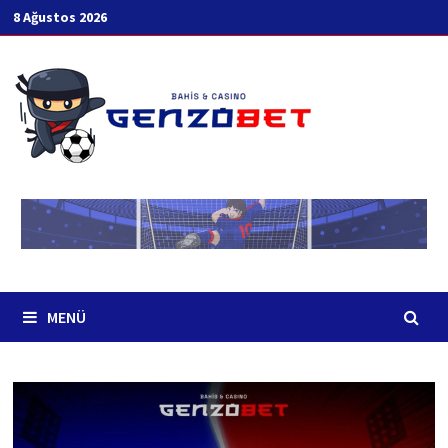
İçeriğe
8 Ağustos 2026
geç
MENÜ