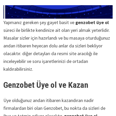
Yapmanız gereken şey gayet basit ve
genzobet üye ol
süreci ile birlikte kendinize ait olan yeri almak yeterlidir.
Masalar sizler için hazırlandı ve bu masaya oturduğunuz
andan itibaren heyecan dolu anlar da sizleri bekliyor
olacaktır. diğer detayları da resmi site aracılığı ile
inceleyebilir ve soru işaretlerinizi de ortadan
kaldırabilirsiniz.
Genzobet Üye ol ve Kazan
Üye olduğunuz andan itibaren kazandıran nadir
firmalardan biri olan Genzobet, bu nokta da sizleri de
ihya ve tatmin ediyor olacaktır.
genzobet üye ol