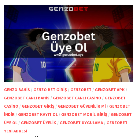
GENZO BAHIS
/
GENZO BET GIRIŞ
/
GENZOBET
/
GENZOBET APK
/
GENZOBET CANLI BAHIS
/
GENZOBET CANLI CASINO
/
GENZOBET
CASINO
/
GENZOBET GIRIŞ
/
GENZOBET GÜVENILIR MI
/
GENZOBET
INDIR
/
GENZOBET KAYIT OL
/
GENZOBET MOBIL GIRIŞ
/
GENZOBET
ÜYE OL
/
GENZOBET ÜYELIK
/
GENZOBET UYGULAMA
/
GENZOBET
YENI ADRESI