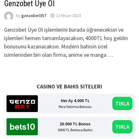
Genzobet Üye Ol
by
gonzobet357
13 Nisan 2023
Genzobet Üye Ol işlemlerini burada öğreneceksin ve
işlemleri hemen tamamlayacaksın, 4000TL hoş geldin
bonusunu kazanacaksın. Modern bahisin özel
isimlerinden biri olan firma, anime ve manga …
CASINO VE BAHIS SITELERI
Her Ay 4.000 TL
TIKLA
Para Yatırma Bonusu
20.000 TL Bonus
TIKLA
5000 TL Bedava Bahis