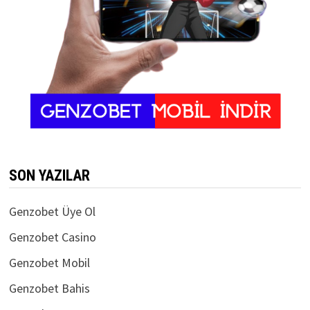
SON YAZILAR
Genzobet Üye Ol
Genzobet Casino
Genzobet Mobil
Genzobet Bahis