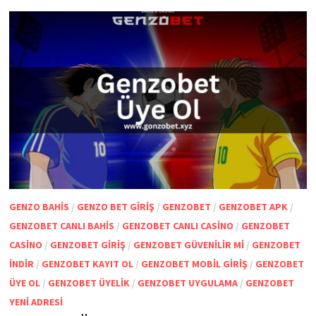
GENZO BAHIS
/
GENZO BET GIRIŞ
/
GENZOBET
/
GENZOBET APK
/
GENZOBET CANLI BAHIS
/
GENZOBET CANLI CASINO
/
GENZOBET
CASINO
/
GENZOBET GIRIŞ
/
GENZOBET GÜVENILIR MI
/
GENZOBET
INDIR
/
GENZOBET KAYIT OL
/
GENZOBET MOBIL GIRIŞ
/
GENZOBET
ÜYE OL
/
GENZOBET ÜYELIK
/
GENZOBET UYGULAMA
/
GENZOBET
YENI ADRESI