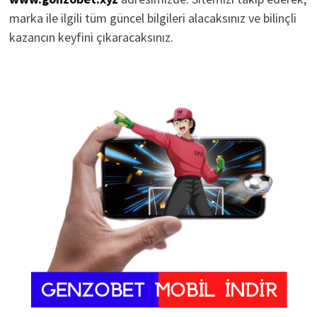
marka ile ilgili tüm güncel bilgileri alacaksınız ve bilinçli
kazancın keyfini çıkaracaksınız.