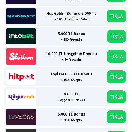
Hoş Geldin Bonusu 5.000 TL
TIKLA
+ 500 TL Bedava Bahis
5.000 TL Bonus
TIKLA
+ 150 Freespin
10.000 TL Hoşgeldin Bonusu
TIKLA
+ 50 Freespin
Toplam 6.000 TL Bonus
TIKLA
+ 100 Freespin
8.000 TL
TIKLA
Hoşgeldin Bonusu
5.000 TL Bonus
TIKLA
+ 300 Freespin