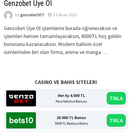
Genzobet Üye Ol
by
gonzobet357
13 Nisan 2023
Genzobet Üye Ol işlemlerini burada öğreneceksin ve
işlemleri hemen tamamlayacaksın, 4000TL hoş geldin
bonusunu kazanacaksın. Modern bahisin özel
isimlerinden biri olan firma, anime ve manga …
CASINO VE BAHIS SITELERI
Her Ay 4.000 TL
TIKLA
Para Yatırma Bonusu
20.000 TL Bonus
TIKLA
5000 TL Bedava Bahis