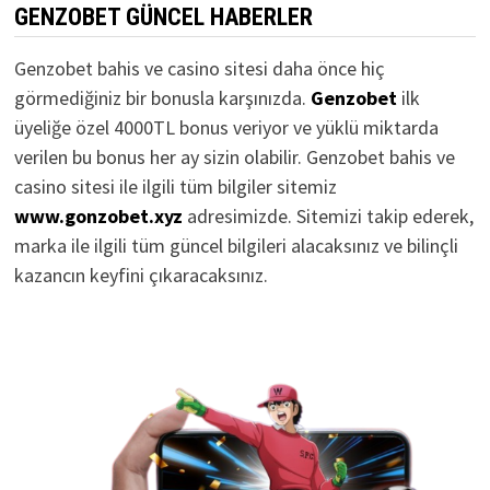
GENZOBET GÜNCEL HABERLER
Genzobet bahis ve casino sitesi daha önce hiç
görmediğiniz bir bonusla karşınızda.
Genzobet
ilk
üyeliğe özel 4000TL bonus veriyor ve yüklü miktarda
verilen bu bonus her ay sizin olabilir. Genzobet bahis ve
casino sitesi ile ilgili tüm bilgiler sitemiz
www.gonzobet.xyz
adresimizde. Sitemizi takip ederek,
marka ile ilgili tüm güncel bilgileri alacaksınız ve bilinçli
kazancın keyfini çıkaracaksınız.