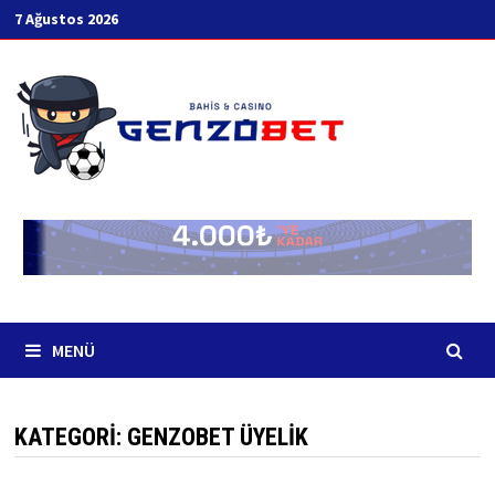
İçeriğe
7 Ağustos 2026
geç
MENÜ
KATEGORI:
GENZOBET ÜYELIK