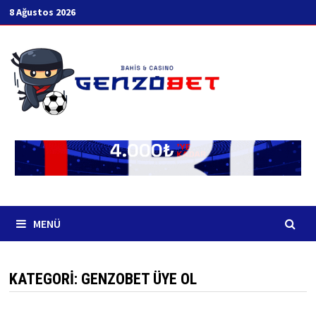
İçeriğe
8 Ağustos 2026
geç
MENÜ
KATEGORI:
GENZOBET ÜYE OL