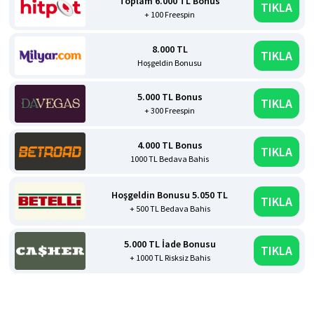
Toplam 6.000 TL Bonus
TIKLA
+ 100 Freespin
8.000 TL
TIKLA
Hoşgeldin Bonusu
5.000 TL Bonus
TIKLA
+ 300 Freespin
4.000 TL Bonus
TIKLA
1000 TL Bedava Bahis
Hoşgeldin Bonusu 5.050 TL
TIKLA
+ 500 TL Bedava Bahis
5.000 TL İade Bonusu
TIKLA
+ 1000 TL Risksiz Bahis