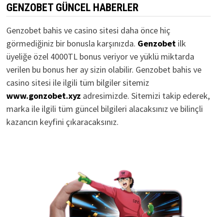
GENZOBET GÜNCEL HABERLER
Genzobet bahis ve casino sitesi daha önce hiç
görmediğiniz bir bonusla karşınızda.
Genzobet
ilk
üyeliğe özel 4000TL bonus veriyor ve yüklü miktarda
verilen bu bonus her ay sizin olabilir. Genzobet bahis ve
casino sitesi ile ilgili tüm bilgiler sitemiz
www.gonzobet.xyz
adresimizde. Sitemizi takip ederek,
marka ile ilgili tüm güncel bilgileri alacaksınız ve bilinçli
kazancın keyfini çıkaracaksınız.