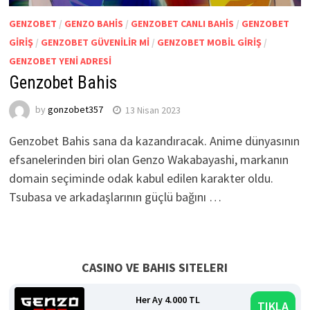
GENZOBET
/
GENZO BAHIS
/
GENZOBET CANLI BAHIS
/
GENZOBET
GIRIŞ
/
GENZOBET GÜVENILIR MI
/
GENZOBET MOBIL GIRIŞ
/
GENZOBET YENI ADRESI
Genzobet Bahis
by
gonzobet357
13 Nisan 2023
Genzobet Bahis sana da kazandıracak. Anime dünyasının
efsanelerinden biri olan Genzo Wakabayashi, markanın
domain seçiminde odak kabul edilen karakter oldu.
Tsubasa ve arkadaşlarının güçlü bağını …
CASINO VE BAHIS SITELERI
Her Ay 4.000 TL
TIKLA