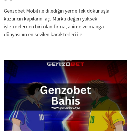
Genzobet Mobil ile dilediğin yerde tek dokunuşla
kazancın kapılarını aç. Marka değeri yüksek
işletmelerden biri olan firma, anime ve manga
dünyasının en sevilen karakterleri ile …