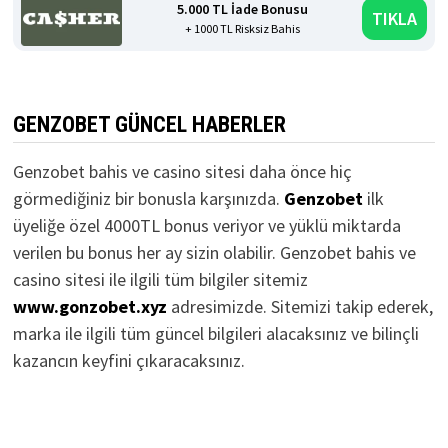
5.000 TL İade Bonusu
TIKLA
+ 1000 TL Risksiz Bahis
GENZOBET GÜNCEL HABERLER
Genzobet bahis ve casino sitesi daha önce hiç
görmediğiniz bir bonusla karşınızda.
Genzobet
ilk
üyeliğe özel 4000TL bonus veriyor ve yüklü miktarda
verilen bu bonus her ay sizin olabilir. Genzobet bahis ve
casino sitesi ile ilgili tüm bilgiler sitemiz
www.gonzobet.xyz
adresimizde. Sitemizi takip ederek,
marka ile ilgili tüm güncel bilgileri alacaksınız ve bilinçli
kazancın keyfini çıkaracaksınız.