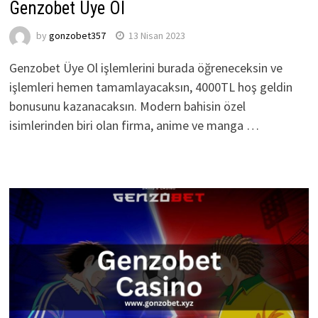
Genzobet Üye Ol
by
gonzobet357
13 Nisan 2023
Genzobet Üye Ol işlemlerini burada öğreneceksin ve
işlemleri hemen tamamlayacaksın, 4000TL hoş geldin
bonusunu kazanacaksın. Modern bahisin özel
isimlerinden biri olan firma, anime ve manga …