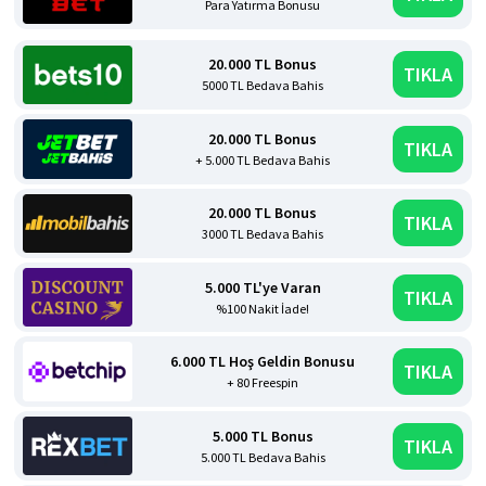
Para Yatırma Bonusu
20.000 TL Bonus
TIKLA
5000 TL Bedava Bahis
20.000 TL Bonus
TIKLA
+ 5.000 TL Bedava Bahis
20.000 TL Bonus
TIKLA
3000 TL Bedava Bahis
5.000 TL'ye Varan
TIKLA
%100 Nakit İade!
6.000 TL Hoş Geldin Bonusu
TIKLA
+ 80 Freespin
5.000 TL Bonus
TIKLA
5.000 TL Bedava Bahis