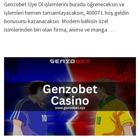
Genzobet Üye Ol işlemlerini burada öğreneceksin ve
işlemleri hemen tamamlayacaksın, 4000TL hoş geldin
bonusunu kazanacaksın. Modern bahisin özel
isimlerinden biri olan firma, anime ve manga …