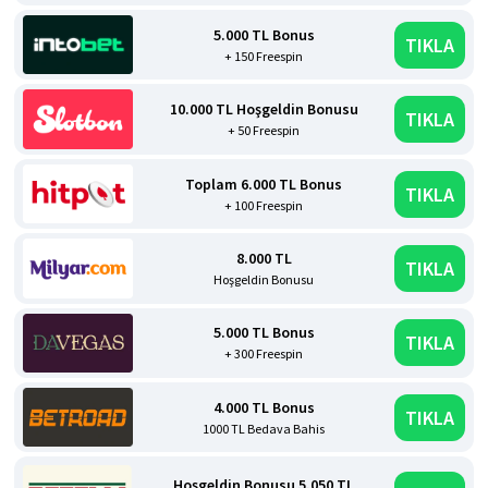
5.000 TL Bonus
TIKLA
+ 150 Freespin
10.000 TL Hoşgeldin Bonusu
TIKLA
+ 50 Freespin
Toplam 6.000 TL Bonus
TIKLA
+ 100 Freespin
8.000 TL
TIKLA
Hoşgeldin Bonusu
5.000 TL Bonus
TIKLA
+ 300 Freespin
4.000 TL Bonus
TIKLA
1000 TL Bedava Bahis
Hoşgeldin Bonusu 5.050 TL