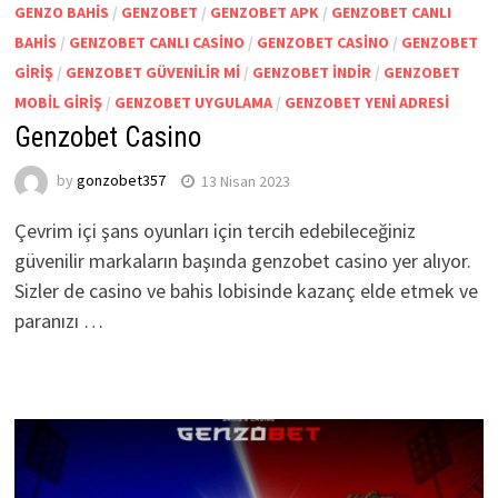
GENZO BAHIS
/
GENZOBET
/
GENZOBET APK
/
GENZOBET CANLI
BAHIS
/
GENZOBET CANLI CASINO
/
GENZOBET CASINO
/
GENZOBET
GIRIŞ
/
GENZOBET GÜVENILIR MI
/
GENZOBET INDIR
/
GENZOBET
MOBIL GIRIŞ
/
GENZOBET UYGULAMA
/
GENZOBET YENI ADRESI
Genzobet Casino
by
gonzobet357
13 Nisan 2023
Çevrim içi şans oyunları için tercih edebileceğiniz
güvenilir markaların başında genzobet casino yer alıyor.
Sizler de casino ve bahis lobisinde kazanç elde etmek ve
paranızı …