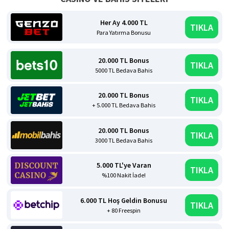
Her Ay 4.000 TL
TIKLA
Para Yatırma Bonusu
20.000 TL Bonus
TIKLA
5000 TL Bedava Bahis
20.000 TL Bonus
TIKLA
+ 5.000 TL Bedava Bahis
20.000 TL Bonus
TIKLA
3000 TL Bedava Bahis
5.000 TL'ye Varan
TIKLA
%100 Nakit İade!
6.000 TL Hoş Geldin Bonusu
TIKLA
+ 80 Freespin